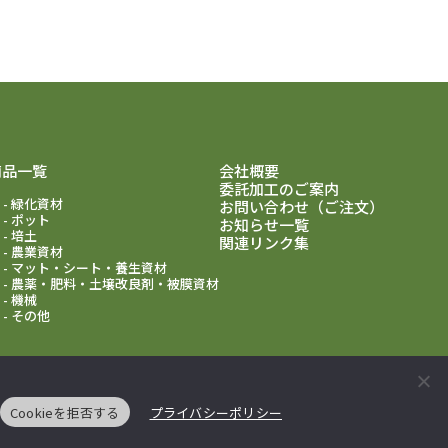
商品一覧
会社概要
委託加工のご案内
緑化資材
お問い合わせ（ご注文）
ポット
お知らせ一覧
培土
関連リンク集
農業資材
マット・シート・養生資材
農薬・肥料・土壌改良剤・被膜資材
機械
その他
Cookieを拒否する
プライバシーポリシー
ーポリシー
特定商取引に関する法律に基づく通販表記
サイトマップ