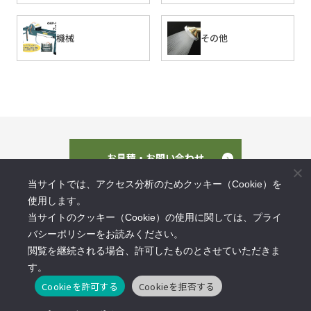
機械
その他
お見積・お問い合わせ
当サイトでは、アクセス分析のためクッキー（Cookie）を
使用します。
当サイトのクッキー（Cookie）の使用に関しては、プライ
バシーポリシーをお読みください。
閲覧を継続される場合、許可したものとさせていただきま
〒649-6124 和歌山県紀の川市桃山町市場310-2
す。
TEL :
0736-66-2201（代）
FAX : 0736-66-2172
Cookieを許可する
Cookieを拒否する
Facebook