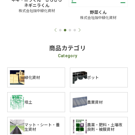
ネギニラくん
株式会社阪中緑化資材
野菜くん
株式会社阪中緑化資材
商品カテゴリ
Category
緑化資材
ポット
培土
農業資材
マット・シート・養
農薬・肥料・土壌改
生資材
良剤・被膜資材