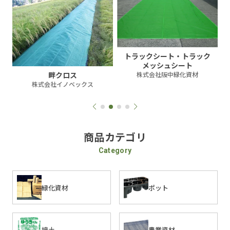
トラックシート・トラック
メッシュシート
畔クロス
株式会社阪中緑化資材
テ
株式会社イノベックス
商品カテゴリ
Category
緑化資材
ポット
培土
農業資材