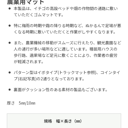
農業用マット
本製品は、イチゴの高設ベッドや畑の作物間の通路に敷い
ていただくゴムマットです。
特に梅雨の時期や霜の降りる時期など、ぬかるんで足場が悪
くなる時期に敷いていただくと作業がしやすくなります。
また、農業機械の移動がスムーズに行えたり、観光農園など
人の通行が多い場所などに適しています。種苗用ハウスの
歩行路、選果場など足元に敷くことにより、作業者の疲労
が軽減されます。
パターン型はイボタイプ(トラックマット参照)、コインタイ
プ(右記写真)の2通りとなっております。
裏面がクッション性のある素材の製品もございます。
厚さ 5㎜/10㎜
規格 幅×長さ（㎜）