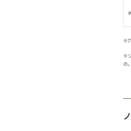
※
※
の