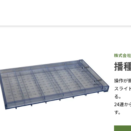
株式会
播
操作が
スライ
る。
24連
す。