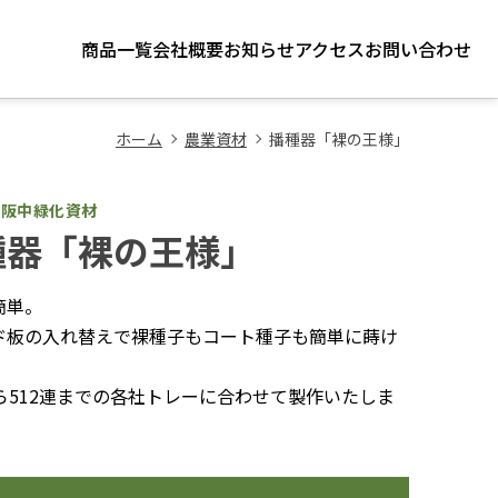
商品一覧
会社概要
お知らせ
アクセス
お問い合わせ
ホーム
農業資材
播種器「裸の王様」
社阪中緑化資材
種器「裸の王様」
簡単。
ド板の入れ替えで裸種子もコート種子も簡単に蒔け
から512連までの各社トレーに合わせて製作いたしま