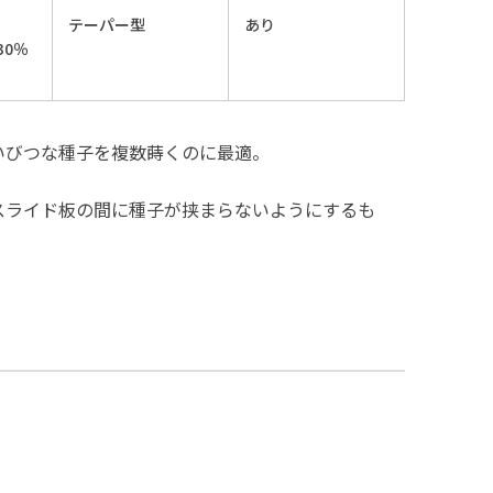
テーパー型
あり
0％
いびつな種子を複数蒔くのに最適。
スライド板の間に種子が挟まらないようにするも