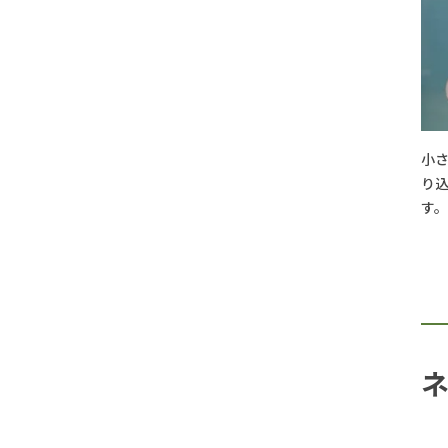
小
り
す。