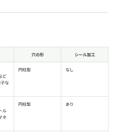
穴の形
シール加工
円柱型
なし
など
種子な
円柱型
あり
トル
マネ