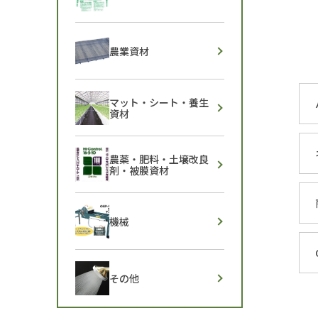
農業資材
マット・シート・養生
資材
農薬・肥料・土壌改良
剤・被膜資材
機械
その他