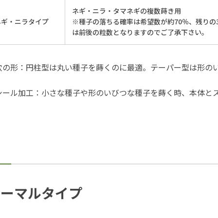
ネギ・ニラ・タマネギの複数蒔き用
ネギ・ニラタイプ
※種子の落ちる確率は希望数が約70％、残りの3
は前後の粒数となりますのでご了承下さい。
穴の形：円柱型は丸い種子を蒔くのに最適。テーパー型は形の
シール加工：小さな種子や形のいびつな種子を蒔く時、本体と
。
ノーマルタイプ