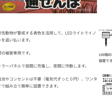
行性動物が警戒する青色を活用して、LEDライトでイノ
シを追い払います。
間の被害専用です。
100個
設置で
ーラーパネルで昼間に充電し、夜間に作動します。
電池やコンセントは不要（電気代ずっと０円）、ワンタ
チで組み立て簡単に設置できます。