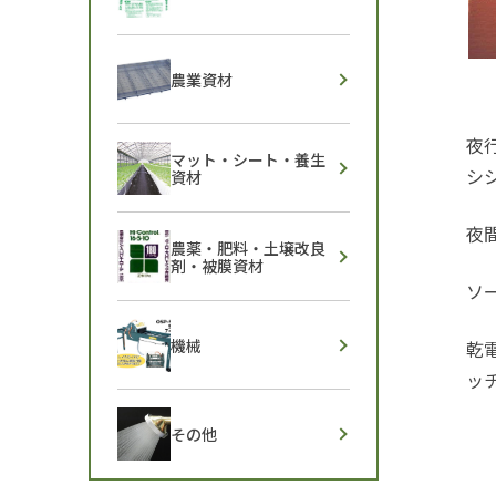
農業資材
夜
マット・シート・養生
シ
資材
夜
農薬・肥料・土壌改良
剤・被膜資材
ソ
機械
乾
ッ
その他